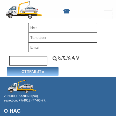
A
A
A
A
A
A
ифта:
Цветовая схема:
A
236000, г. Калининград,
телефон: +7(4012) 77-66-77,
О НАС